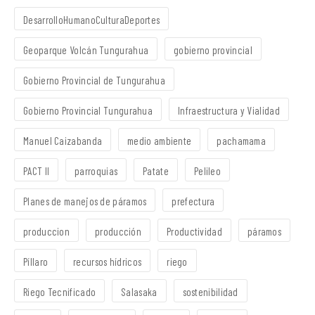
DesarrolloHumanoCulturaDeportes
Geoparque Volcán Tungurahua
gobierno provincial
Gobierno Provincial de Tungurahua
Gobierno Provincial Tungurahua
Infraestructura y Vialidad
Manuel Caizabanda
medio ambiente
pachamama
PACT II
parroquias
Patate
Pelileo
Planes de manejos de páramos
prefectura
produccion
producción
Productividad
páramos
Píllaro
recursos hídricos
riego
Riego Tecnificado
Salasaka
sostenibilidad