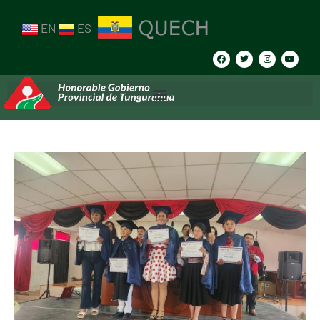
EN
ES