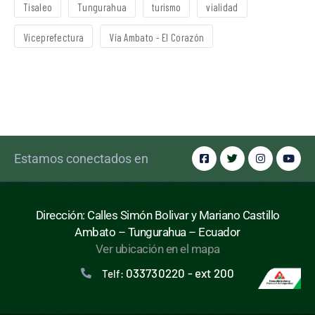
Tisaleo
Tungurahua
turismo
vialidad
Viceprefectura
Vía Ambato - El Corazón
Estamos conectados en
Dirección: Calles Simón Bolivar y Mariano Castillo
Ambato – Tungurahua – Ecuador
Ver ubicación en el mapa
033730220 - ext 200
Telf: