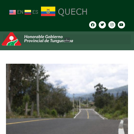
EN
ES