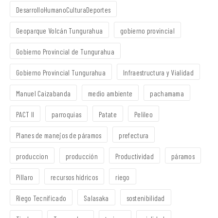
DesarrolloHumanoCulturaDeportes
Geoparque Volcán Tungurahua
gobierno provincial
Gobierno Provincial de Tungurahua
Gobierno Provincial Tungurahua
Infraestructura y Vialidad
Manuel Caizabanda
medio ambiente
pachamama
PACT II
parroquias
Patate
Pelileo
Planes de manejos de páramos
prefectura
produccion
producción
Productividad
páramos
Píllaro
recursos hídricos
riego
Riego Tecnificado
Salasaka
sostenibilidad