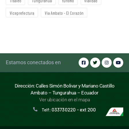
Tisaleo
Tungurahua
turismo
vialidad
Viceprefectura
Vía Ambato - El Corazón
Estamos conectados en
Dirección: Calles Simón Bolivar y Mariano Castillo
Ambato – Tungurahua – Ecuador
Ver ubicación en el mapa
033730220 - ext 200
Telf: