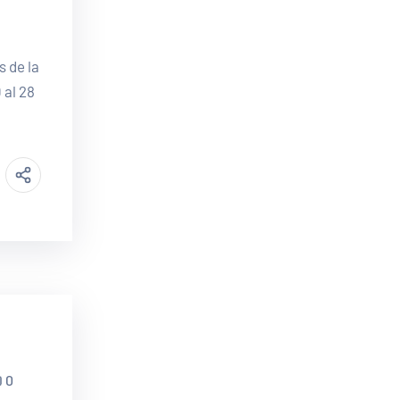
s de la
 al 28
0