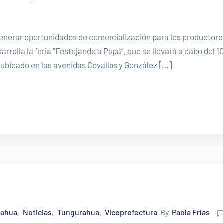
 generar oportunidades de comercialización para los productore
rrolla la feria “Festejando a Papá”, que se llevará a cabo del 10
, ubicado en las avenidas Cevallos y González […]
rahua
Noticias
Tungurahua
Viceprefectura
By
Paola Frías
‚
‚
‚