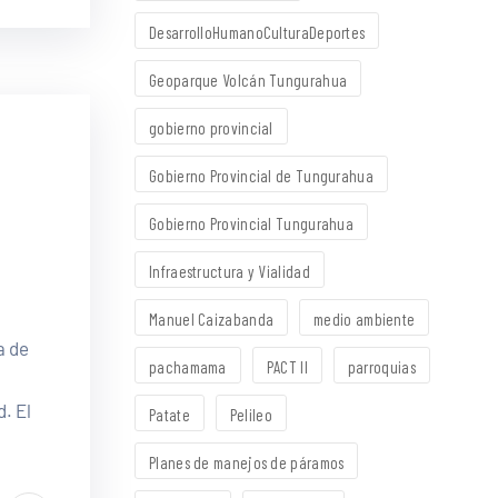
DesarrolloHumanoCulturaDeportes
Geoparque Volcán Tungurahua
gobierno provincial
Gobierno Provincial de Tungurahua
Gobierno Provincial Tungurahua
Infraestructura y Vialidad
Manuel Caizabanda
medio ambiente
a de
pachamama
PACT II
parroquias
. El
Patate
Pelileo
Planes de manejos de páramos