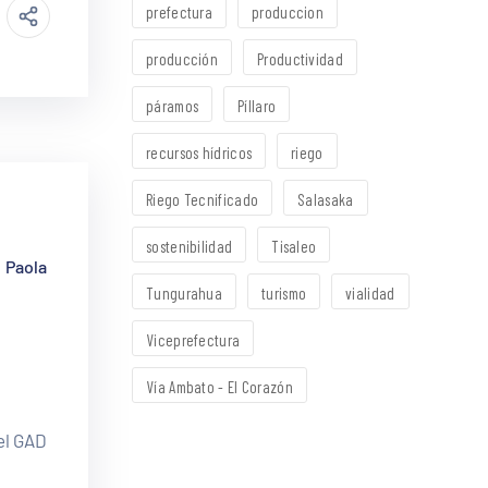
prefectura
produccion
producción
Productividad
páramos
Píllaro
recursos hídricos
riego
Riego Tecnificado
Salasaka
sostenibilidad
Tisaleo
y
Paola
Tungurahua
turismo
vialidad
Viceprefectura
Vía Ambato - El Corazón
el GAD