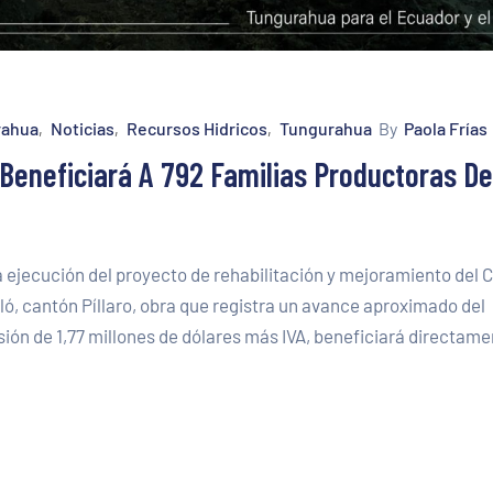
rahua
Noticias
Recursos Hidricos
Tungurahua
By
Paola Frías
‚
‚
‚
 Beneficiará A 792 Familias Productoras De
 ejecución del proyecto de rehabilitación y mejoramiento del 
ó, cantón Píllaro, obra que registra un avance aproximado del
ión de 1,77 millones de dólares más IVA, beneficiará directame