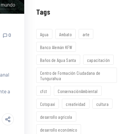
Tags
Agua
Ambato
arte
0
Banco Alemán KFW
Baños de Agua Santa
capacitación
Centro de Formación Ciudadana de
Canal
Tungurahua
nte a
cfct
ConservaciónAmbiental
Cotopaxi
creatividad
cultura
desarrollo agrícola
desarrollo económico