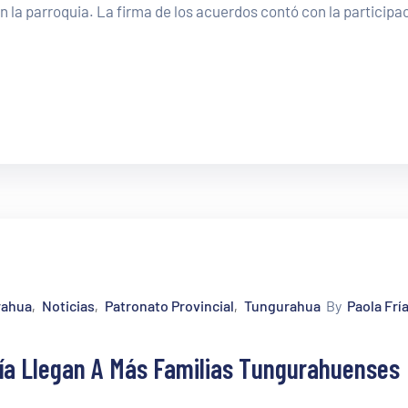
en la parroquia. La firma de los acuerdos contó con la participa
rahua
Noticias
Patronato Provincial
Tungurahua
By
Paola Frí
‚
‚
‚
ría Llegan A Más Familias Tungurahuenses