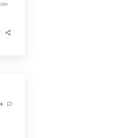
ción
as