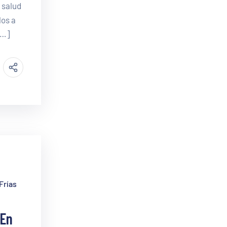
 salud
los a
[…]
Frías
 En