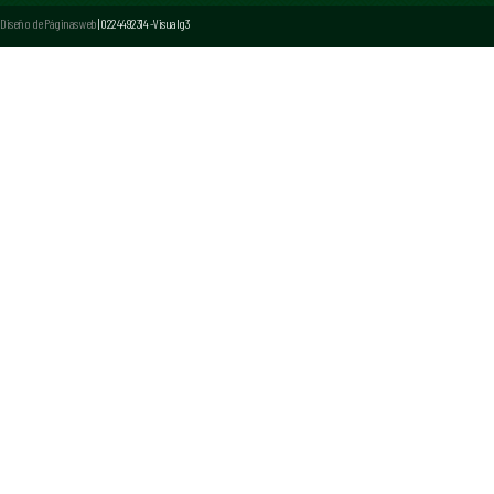
Diseño de Páginas web
| 0224492314 -Visualg3