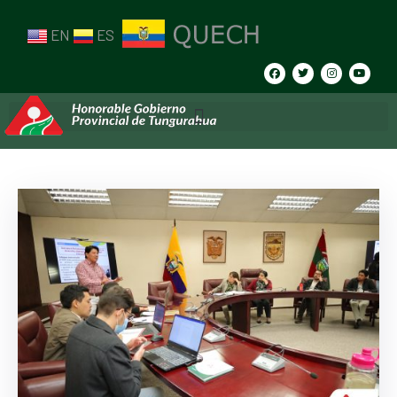
EN
ES