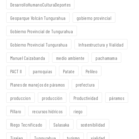
DesarrolloHumanoCulturaDeportes
Geoparque Volcán Tungurahua
gobierno provincial
Gobierno Provincial de Tungurahua
Gobierno Provincial Tungurahua
Infraestructura y Vialidad
Manuel Caizabanda
medio ambiente
pachamama
PACT II
parroquias
Patate
Pelileo
Planes de manejos de páramos
prefectura
produccion
producción
Productividad
páramos
Píllaro
recursos hídricos
riego
Riego Tecnificado
Salasaka
sostenibilidad
Tisaleo
Tungurahua
turismo
vialidad